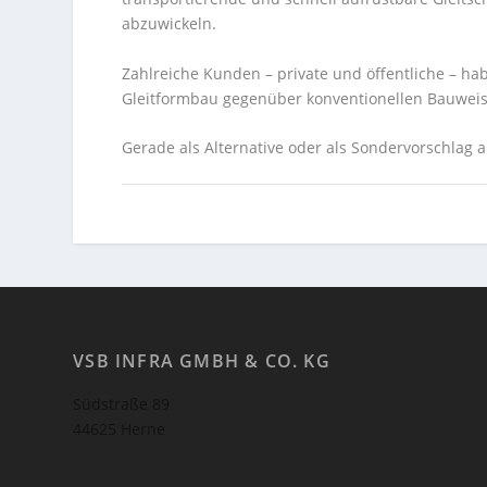
abzuwickeln.
Zahlreiche Kunden – private und öffentliche – ha
Gleitformbau gegenüber konventionellen Bauwei
Gerade als Alternative oder als Sondervorschlag 
VSB INFRA GMBH & CO. KG
Südstraße 89
44625 Herne