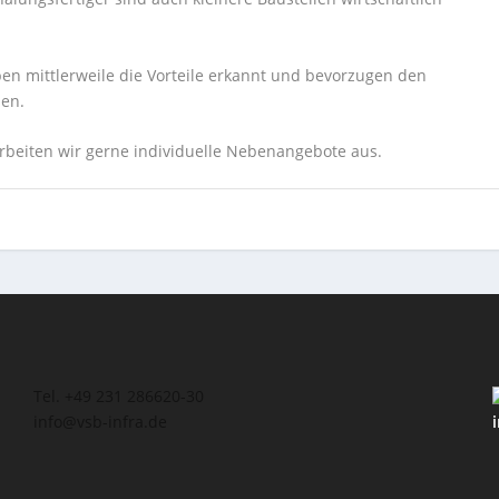
ben mittlerweile die Vorteile erkannt und bevorzugen den
sen.
arbeiten wir gerne individuelle Nebenangebote aus.
Tel. +49 231 286620-30
info@vsb-infra.de